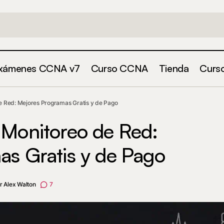
xámenes CCNA v7
Curso CCNA
Tienda
Curs
Herramientas de Monitoreo de Red: Mejores Pro
entas de
 Red: Mejores Programas Gratis y de Pago
de Pago
 Monitoreo de Red:
as Gratis y de Pago
r
Alex Walton
7