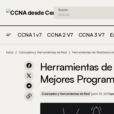
Buscar
CCNA 1 v7
CCNA 2 V7
CCNA 3 V7
E
The Things Network: Red para IoT que
Conceptos y Herrami
Inicio
Conceptos y Herramientas de Red
Herramientas de Monitoreo de
no utiliza 3G / 4G ni Wi-Fi
Red
Herramientas de
Mejores Program
Conceptos y Herramientas de Red
junio 10, 2019
po