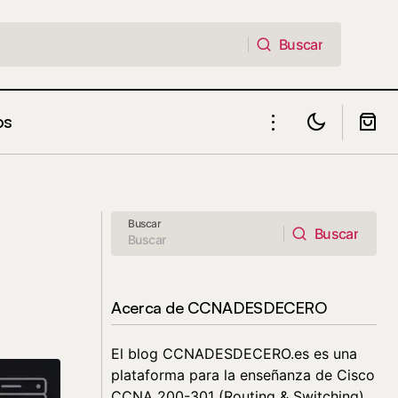
Buscar
Buscar
os
gramas Gratis y
¿Cuáles son los diferentes tipos de
tecnología DSL?
Buscar
Buscar
Buscar
Acerca de CCNADESDECERO
El blog CCNADESDECERO.es es una
plataforma para la enseñanza de Cisco
CCNA 200-301 (Routing & Switching).