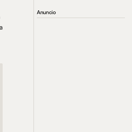
Anuncio
n
a