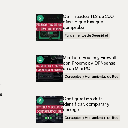
Certificados TLS de 200
días: lo que hay que
comprobar
Fundamentos de Seguridad
Monta tu Router y Firewall
con Proxmox y OPNsense
en un Mini PC
Conceptos y Herramientas de Red
s
s
Configuration drift:
identificar, comparar y
corregir
Conceptos y Herramientas de Red